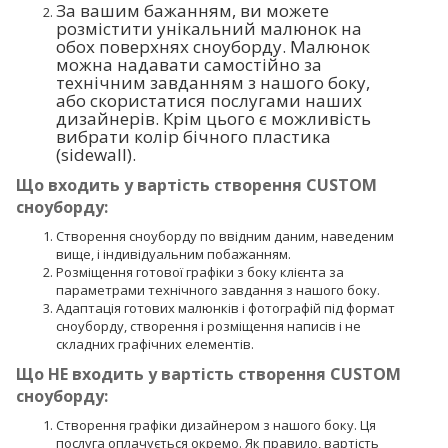
За вашим бажанням, ви можете
розмістити унікальний малюнок на
обох поверхнях сноуборду. Малюнок
можна надавати самостійно за
технічним завданням з нашого боку,
або скористатися послугами наших
дизайнерів. Крім цього є можливість
вибрати колір бічного пластика
(sidewall).
Що входить у вартість створення CUSTOM
сноуборду:
Створення сноуборду по ввідним даним, наведеним
вище, і індивідуальним побажанням.
Розміщення готової графіки з боку клієнта за
параметрами технічного завдання з нашого боку.
Адаптація готових малюнків і фотографій під формат
сноуборду, створення і розміщення написів і не
складних графічних елементів.
Що НЕ входить у вартість створення CUSTOM
сноуборду:
Створення графіки дизайнером з нашого боку. Ця
послуга оплачується окремо. Як правило, вартість