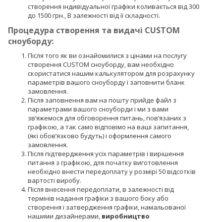
створення індивідуальної графіки коливається від 300
до 1500 грн., В залежності від її складності.
Процедура створення та видачі CUSTOM
сноуборду:
Після того як ви ознайомилися з цінами на послугу
створення CUSTOM сноуборду, вам необхідно
скористатися нашим калькулятором для розрахунку
параметрів вашого сноуборду і заповнити бланк
замовлення.
Після заповнення вам на пошту прийде файл з
параметрами вашого сноуборди і ми з вами
зв’яжемося для обговорення питань, пов’язаних з
графікою, а так само відповімо на ваші запитання,
(які обов’язково будуть) і оформлення самого
замовлення.
Після підтвердження усіх параметрів і вирішення
питання з графікою, для початку виготовлення
необхідно внести передоплату у розмірі 50 відсотків
вартості виробу.
Після внесення передоплати, в залежності від
термінів надання графіки з вашого боку або
створення і затвердження графіки, намальованої
нашими дизайнерами,
виробництво