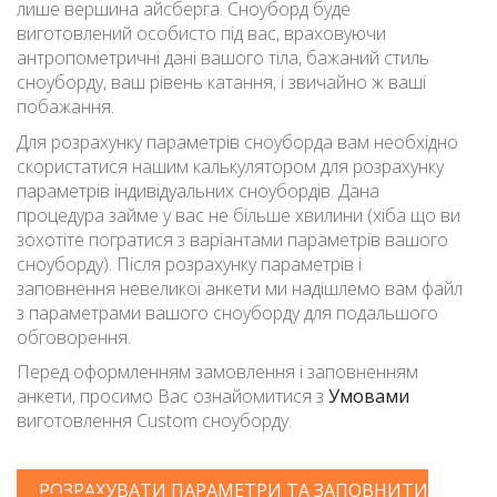
лише вершина айсберга. Сноуборд буде
виготовлений особисто під вас, враховуючи
антропометричні дані вашого тіла, бажаний стиль
сноуборду, ваш рівень катання, і звичайно ж ваші
побажання.
Для розрахунку параметрів сноуборда вам необхідно
скористатися нашим калькулятором для розрахунку
параметрів індивідуальних сноубордів. Дана
процедура займе у вас не більше хвилини (хіба що ви
зохотіте погратися з варіантами параметрів вашого
сноуборду). Після розрахунку параметрів і
заповнення невеликої анкети ми надішлемо вам файл
з параметрами вашого сноуборду для подальшого
обговорення.
Перед оформленням замовлення і заповненням
анкети, просимо Вас ознайомитися з
Умовами
виготовлення Custom сноуборду.
РОЗРАХУВАТИ ПАРАМЕТРИ ТА ЗАПОВНИТИ